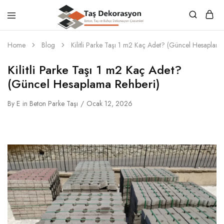
Taş
Beton,
Dekorasyon
Taş
Home
Blog
Kilitli Parke Taşı 1 m2 Kaç Adet? (Güncel Hesaplama
ve
Bahçe
Dekorasyon
Kilitli Parke Taşı 1 m2 Kaç Adet?
Çözümleri
(Güncel Hesaplama Rehberi)
By
E
in
Beton Parke Taşı
Ocak 12, 2026