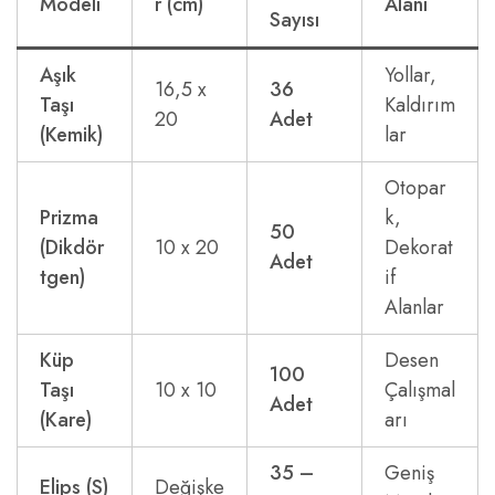
Modeli
r (cm)
Alanı
Sayısı
Aşık
Yollar,
16,5 x
36
Taşı
Kaldırım
20
Adet
(Kemik)
lar
Otopar
Prizma
k,
50
(Dikdör
10 x 20
Dekorat
Adet
tgen)
if
Alanlar
Küp
Desen
100
Taşı
10 x 10
Çalışmal
Adet
(Kare)
arı
35 –
Geniş
Elips (S)
Değişke