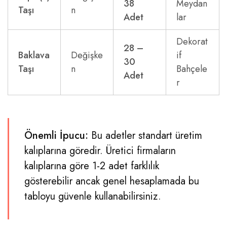
38
Meydan
Taşı
n
Adet
lar
Dekorat
28 –
Baklava
Değişke
if
30
Taşı
n
Bahçele
Adet
r
Önemli İpucu:
Bu adetler standart üretim
kalıplarına göredir. Üretici firmaların
kalıplarına göre 1-2 adet farklılık
gösterebilir ancak genel hesaplamada bu
tabloyu güvenle kullanabilirsiniz.