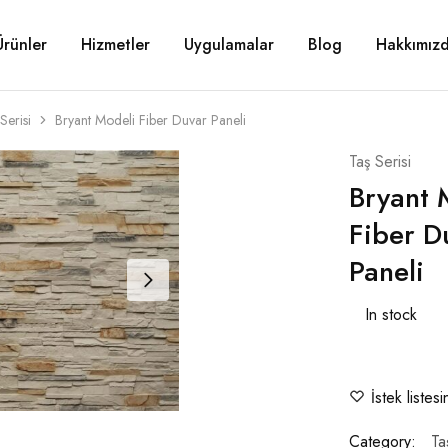
Ürünler
Hizmetler
Uygulamalar
Blog
Hakkımız
Serisi
Bryant Modeli Fiber Duvar Paneli
Taş Serisi
Bryant 
Fiber D
Paneli
In stock
İstek listes
Category:
Ta