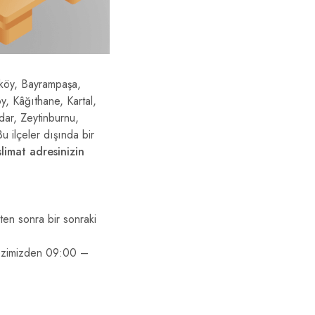
rköy, Bayrampaşa,
, Kâğıthane, Kartal,
dar, Zeytinburnu,
u ilçeler dışında bir
slimat adresinizin
kten sonra bir sonraki
erkezimizden 09:00 –