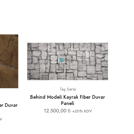
Taş Serisi
Behind Modeli Kayrak Fiber Duvar
Paneli
er Duvar
12.500,00
₺
+20% KDV
V