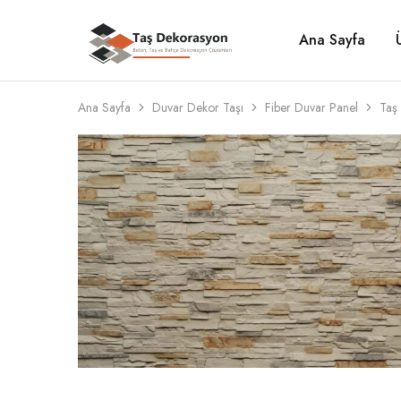
Ana Sayfa
Taş
Beton,
Dekorasyon
Taş
ve
Bahçe
Dekorasyon
Ana Sayfa
Duvar Dekor Taşı
Fiber Duvar Panel
Taş 
Çözümleri