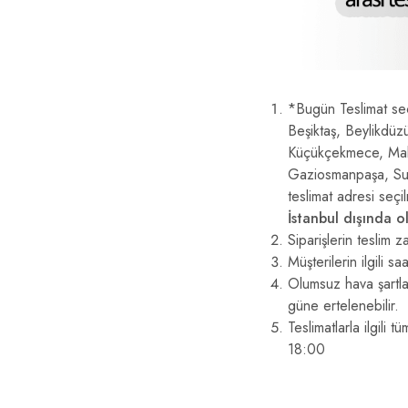
*Bugün Teslimat seç
Beşiktaş, Beylikdüz
Küçükçekmece, Malte
Gaziosmanpaşa, Sult
teslimat adresi seçi
İstanbul dışında 
Siparişlerin teslim
Müşterilerin ilgili 
Olumsuz hava şartlar
güne ertelenebilir.
Teslimatlarla ilgili
18:00