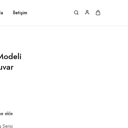
da
İletişim
Modeli
uvar
ine ekle
ş Serisi