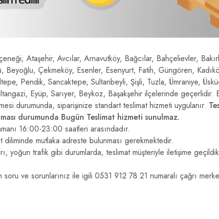
eneği; Ataşehir, Avcılar, Arnavutköy, Bağcılar, Bahçelievler, Bakı
ü, Beyoğlu, Çekmeköy, Esenler, Esenyurt, Fatih, Güngören, Kadıköy
pe, Pendik, Sancaktepe, Sultanbeyli, Şişli, Tuzla, Ümraniye, Üskü
angazi, Eyüp, Sarıyer, Beykoz, Başakşehir ilçelerinde geçerlidir. B
lmesi durumunda, siparişinize standart teslimat hizmeti uygulanır.
Te
olması durumunda Bugün Teslimat hizmeti sunulmaz.
 zamanı 16:00-23:00 saatleri arasındadır.
saat diliminde mutlaka adreste bulunması gerekmektedir.
ı, yoğun trafik gibi durumlarda, teslimat müşteriyle iletişime geçildi
 tüm soru ve sorunlarınız ile igili 0531 912 78 21 numaralı çağrı m