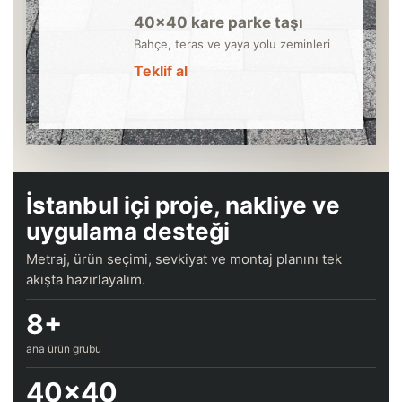
40×40 kare parke taşı
Bahçe, teras ve yaya yolu zeminleri
Teklif al
İstanbul içi proje, nakliye ve
uygulama desteği
Metraj, ürün seçimi, sevkiyat ve montaj planını tek
akışta hazırlayalım.
8+
ana ürün grubu
40×40