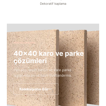
Dekoratif kaplama
YENI KOLEKSIYON
40×40 karo ve parke
çözümleri
Terrazo, wash beton ve kare parke
taşlarında proje bazlı fiyatlandırma.
Koleksiyonu Gör