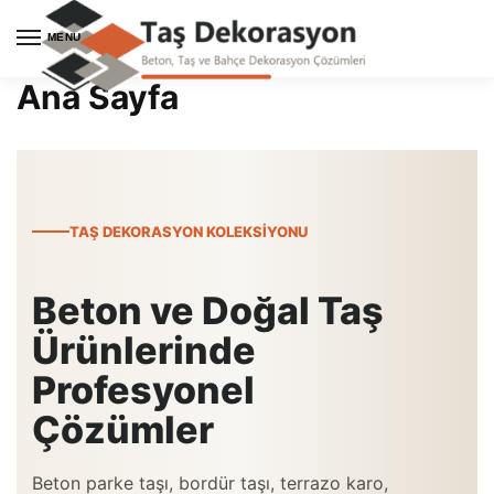
Skip
Skip
to
to
MENU
navigation
content
Ana Sayfa
TAŞ DEKORASYON KOLEKSIYONU
Beton ve Doğal Taş
Ürünlerinde
Profesyonel
Çözümler
Beton parke taşı, bordür taşı, terrazo karo,