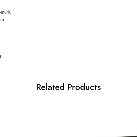
ömürlü
nı
ü
Related Products