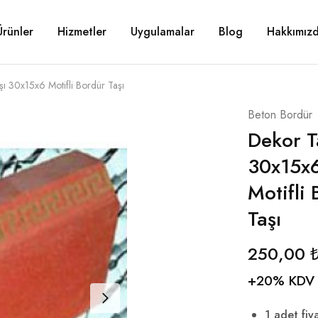
Ürünler
Hizmetler
Uygulamalar
Blog
Hakkımız
ı 30x15x6 Motifli Bordür Taşı
Beton Bordür
Dekor T
30x15x
Motifli
Taşı
250,00
+20% KDV
1 adet fiya