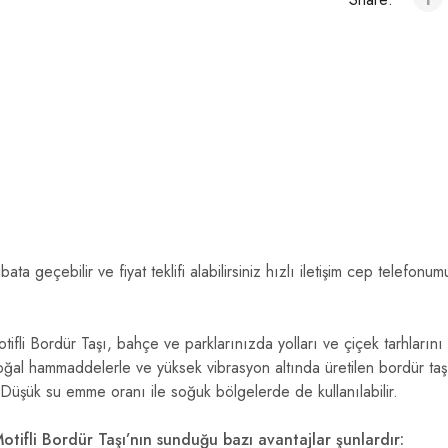
tibata geçebilir ve fiyat teklifi alabilirsiniz hızlı iletişim cep telef
fli Bordür Taşı, bahçe ve parklarınızda yolları ve çiçek tarhlarını a
l hammaddelerle ve yüksek vibrasyon altında üretilen bordür taşı
Düşük su emme oranı ile soğuk bölgelerde de kullanılabilir.
tifli Bordür Taşı’nın sunduğu bazı avantajlar şunlardır: