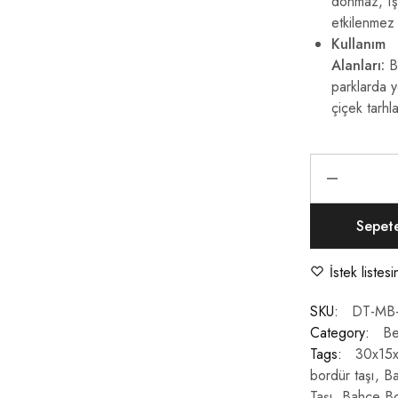
donmaz, ış
etkilenmez
Kullanım
Alanları:
B
parklarda y
çiçek tarhl
Sepet
İstek listes
SKU:
DT-MB
Category:
Be
Tags:
30x15x6
bordür taşı
,
Ba
Taşı
,
Bahçe Bo