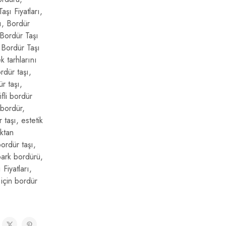
şı Fiyatları
,
ı
,
Bordür
Bordür Taşı
,
Bordür Taşı
k tarhlarını
rdür taşı
,
r taşı
,
fli bordür
 bordür
,
 taşı
,
estetik
ıktan
ordür taşı
,
ark bordürü
,
 Fiyatları
,
 için bordür