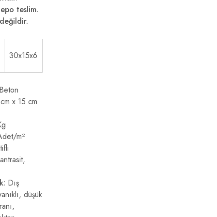
epo teslim.
değildir.
30x15x6
Beton
cm x 15 cm
Kg
det/m²
fli
antrasit,
k:
Dış
yanıklı, düşük
anı,