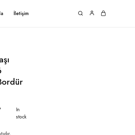
da
İletişim
aşı
6
 Bordür
₺
In
stock
tıdır.