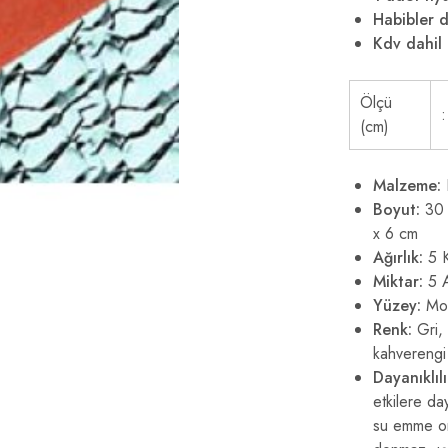
Habibler d
Kdv dahil 
Ölçü
:
(cm)
Malzeme:
Boyut:
30 
x 6 cm
Ağırlık:
5 
Miktar:
5 A
Yüzey:
Moti
Renk:
Gri, 
kahverengi
Dayanıklılı
etkilere da
su emme or