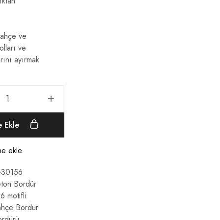
ıktan
ahçe ve
olları ve
arını ayırmak
e Ekle
ine ekle
-30156
ton Bordür
 motifli
hçe Bordür
rdürü
,