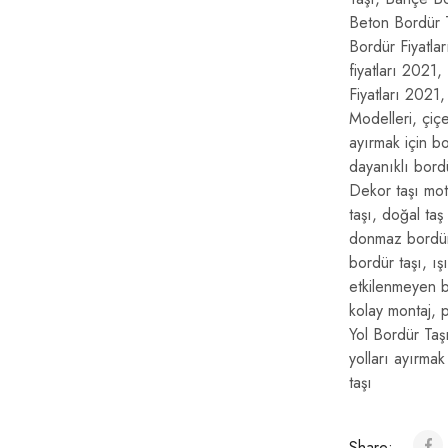
Beton Bordür Ta
Bordür Fiyatlar
fiyatları 2021
,
Fiyatları 2021
Modelleri
,
çiçe
ayırmak için bo
dayanıklı bordü
Dekor taşı moti
taşı
,
doğal taş
donmaz bordür
bordür taşı
,
ış
etkilenmeyen b
kolay montaj
,
p
Yol Bordür Taşı
yolları ayırmak
taşı
Share: