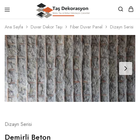
Taş
Beton,
Dekorasyon
Taş
Ana Sayfa
Duvar Dekor Taşı
Fiber Duvar Panel
Dizayn Serisi
ve
Bahçe
Dekorasyon
Çözümleri
Dizayn Serisi
Demirli Beton