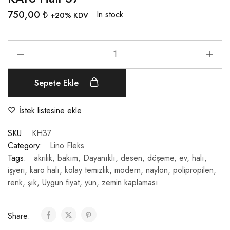
750,00
₺
In stock
+20% KDV
Sepete Ekle
İstek listesine ekle
SKU:
KH37
Category:
Lino Fleks
Tags:
akrilik
,
bakım
,
Dayanıklı
,
desen
,
döşeme
,
ev
,
halı
,
işyeri
,
karo halı
,
kolay temizlik
,
modern
,
naylon
,
polipropilen
,
renk
,
şık
,
Uygun fiyat
,
yün
,
zemin kaplaması
Share: