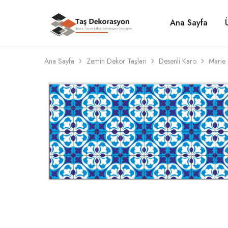
Ana Sayfa
Taş
Beton,
Dekorasyon
Taş
ve
Bahçe
Dekorasyon
Ana Sayfa
Zemin Dekor Taşları
Desenli Karo
Marie 
Çözümleri