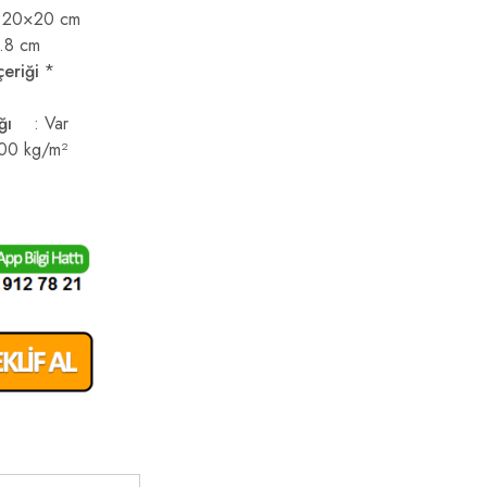
 20×20 cm
.8 cm
çeriği
*
ığı
: Var
00 kg/m²