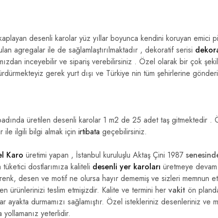
kaplayan desenli karolar yüz yıllar boyunca kendini koruyan emici pi
ulan agregalar ile de sağlamlaştırılmaktadır , dekoratif serisi
dekora
mızdan inceyebilir ve sipariş verebilirsiniz . Özel olarak bir çok şek
sürdürmekteyiz gerek yurt dışı ve Türkiye nin tüm şehirlerine gönde
dında üretilen desenli karolar 1 m2 de 25 adet taş gitmektedir . Ö
ile ilgili bilgi almak için
irtibata
geçebilirsiniz.
l Karo
üretimi yapan , İstanbul kuruluşlu Aktaş Çini 1987
senesind
tüketici dostlarımıza kaliteli
desenli yer karoları
üretmeye devam e
a renk, desen ve motif ne olursa hayır dememiş ve sizleri memnun et
 ürünlerinizi teslim etmişizdir. Kalite ve termini her
vakit
ön planda
ayakta durmamızı sağlamıştır. Özel istekleriniz desenleriniz ve motif
 yollamanız yeterlidir.