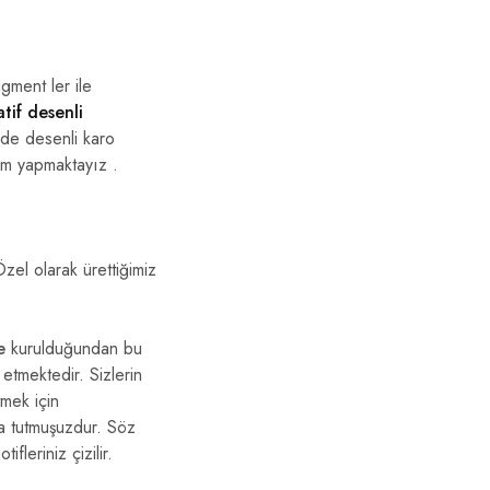
gment ler ile
tif desenli
ilde desenli karo
rim yapmaktayız .
zel olarak ürettiğimiz
e
kurulduğundan bu
tmektedir. Sizlerin
mek için
 tutmuşuzdur. Söz
leriniz çizilir.