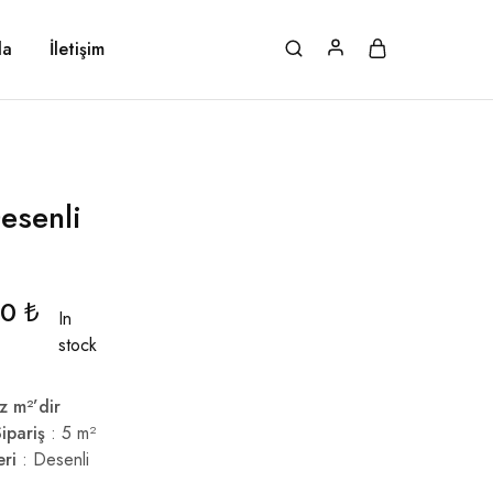
da
İletişim
esenli
00
₺
In
stock
z m²’dir
ipariş
: 5 m²
eri
: Desenli