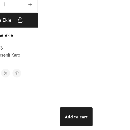
e Ekle
ine ekle
3
senli Karo
Add to cart