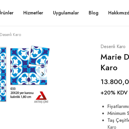
Ürünler
Hizmetler
Uygulamalar
Blog
Hakkımız
Desenli Karo
Desenli Karo
Marie D
Karo
13.800,
+20% KDV
Fiyatlarımı
Minimum S
Taş Çeşitl
Karo