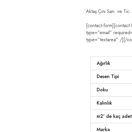
Aktaş Çini San. ve Tic. 
[contact-form][contact
type=”email” required=”
type=”textarea” /][/co
Ağırlık
Desen Tipi
Doku
Kalınlık
m2' de kaç adet
Marka