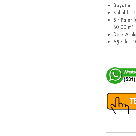
Boyutlar
:
Kalınlık
: 1
Bir Palet İ
30.00 m²
Derz Aral
Ağırlık :
1