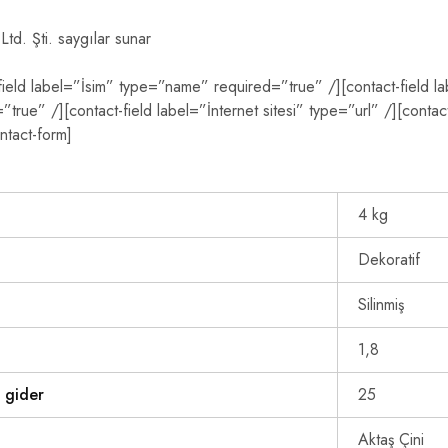
Ltd. Şti. saygılar sunar
-field label=”İsim” type=”name” required=”true” /][contact-field l
true” /][contact-field label=”İnternet sitesi” type=”url” /][contac
ntact-form]
4 kg
Dekoratif
Silinmiş
1,8
 gider
25
Aktaş Çini