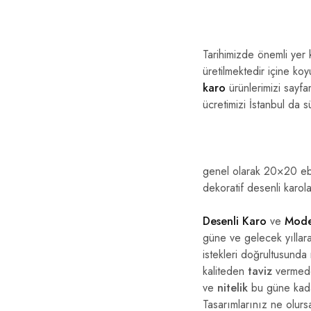
Tarihimizde önemli yer 
üretilmektedir içine koy
karo
ürünlerimizi sayfa
ücretimizi İstanbul da 
genel olarak 20×20 eba
dekoratif desenli karolar 
Desenli Karo
ve
Mode
güne ve gelecek yıllara 
istekleri doğrultusund
kaliteden
taviz
vermeden
ve
nitelik
bu güne kadar 
Tasarımlarınız ne olursa