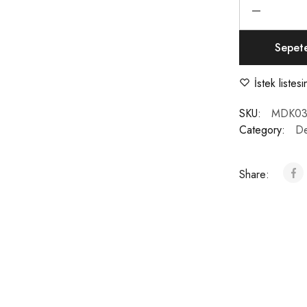
Sepet
İstek listes
SKU:
MDK03
Category:
De
Share: