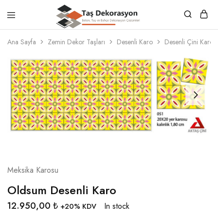
Taş
Beton,
Dekorasyon
Taş
Ana Sayfa
Zemin Dekor Taşları
Desenli Karo
Desenli Çini Karol
ve
Bahçe
Dekorasyon
Çözümleri
Meksika Karosu
Oldsum Desenli Karo
12.950,00
₺
In stock
+20% KDV