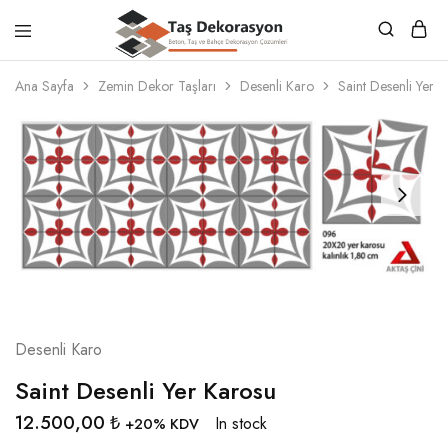
Taş
Beton,
Dekorasyon
Taş
Ana Sayfa
Zemin Dekor Taşları
Desenli Karo
Saint Desenli Yer 
ve
Bahçe
Dekorasyon
Çözümleri
Desenli Karo
Saint Desenli Yer Karosu
12.500,00
₺
In stock
+20% KDV