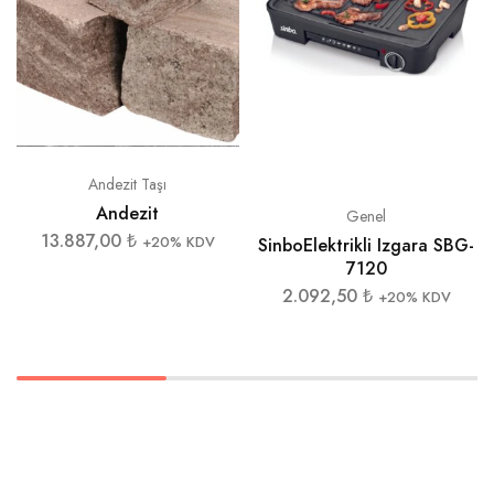
Andezit Taşı
Andezit
Genel
13.887,00
₺
+20% KDV
SinboElektrikli Izgara SBG-
7120
2.092,50
₺
+20% KDV