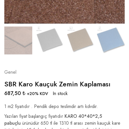
Genel
SBR Karo Kauçuk Zemin Kaplaması
687,50
₺
In stock
+20% KDV
1 m2 fiyatıdır . Pendik depo teslimdir artı kdvdir.
Yazılan fiyat başlangıç fiyatıdır
KARO 40*40*2,5
pabuçlu
ürünüdür 650 tl ile 1310 tl arası zemin kauçuk kare