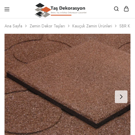
Taş
Beton,
Dekorasyon
Taş
Ana Sayfa
Zemin Dekor Taşları
Kauçuk Zemin Ürünleri
SBR Kar
ve
Bahçe
Dekorasyon
Çözümleri