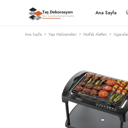
Ana Sayfa
Taş
Beton,
Dekorasyon
Taş
ve
Bahçe
Dekorasyon
Ana Sayfa
Yapı Malzemeleri
Mutfak Aletleri
Izgarala
Çözümleri