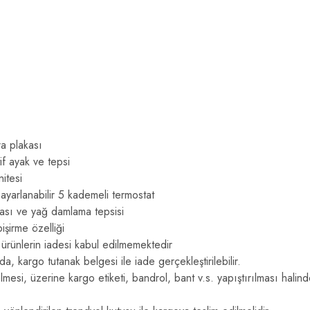
a plakası
if ayak ve tepsi
nitesi
yarlanabilir 5 kademeli termostat
akası ve yağ damlama tepsisi
şirme özelliği
rünlerin iadesi kabul edilmemektedir
a, kargo tutanak belgesi ile iade gerçekleştirilebilir.
lmesi, üzerine kargo etiketi, bandrol, bant v.s. yapıştırılması halin