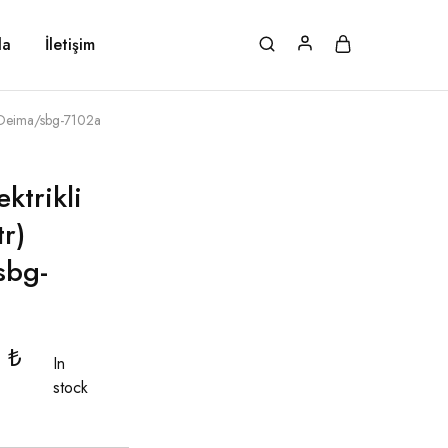
da
İletişim
r) Deima/sbg-7102a
ktrikli
tr)
sbg-
0
₺
In
stock