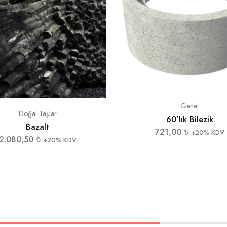
Genel
Doğal Taşlar
60’lık Bilezik
Bazalt
721,00
₺
+20% KDV
2.080,50
₺
+20% KDV