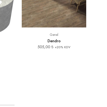
Genel
Dendro
505,00
₺
+20% KDV
50x1