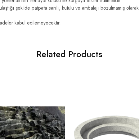
 yönlendirilen trendyol kutusu ile kargoya teslim edilmelidir.
 ulaştığı şekilde patpata sarılı, kutulu ve ambalajı bozulmamış olara
adeler kabul edilemeyecektir.
Related Products