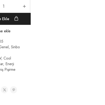
e Ekle
ine ekle
05
Genel
,
Sinbo
a
W
,
Cool
ar
,
Enerji
iş Pişirme