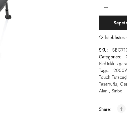
Sepet
İstek listes
SKU:
SBG71
Categories:
Elektrikli Izgar
Tags:
2000
Touch Tutacaçl
Tasarruflu
,
Gen
Alanı
,
Sinbo
Share: