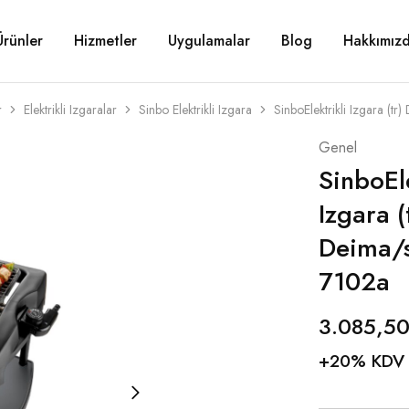
Ürünler
Hizmetler
Uygulamalar
Blog
Hakkımız
r
Elektrikli Izgaralar
Sinbo Elektrikli Izgara
SinboElektrikli Izgara (t
Genel
SinboEle
Izgara (
Deima/
7102a
3.085,5
+20% KDV