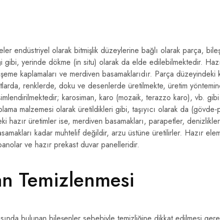
er endüstriyel olarak bitmişlik düzeylerine bağlı olarak parça, bi
ği gibi, yerinde dökme (in situ) olarak da elde edilebilmektedir. Ha
 döşeme kaplamaları ve merdiven basamaklarıdır. Parça düzeyindeki
utlarda, renklerde, doku ve desenlerde üretilmekte, üretim yöntemi
mlendirilmektedir; karosiman, karo (mozaik, terazzo karo), vb. gibi
plama malzemesi olarak üretildikleri gibi, taşıyıcı olarak da (gövde-pla
ki hazır üretimler ise, merdiven basamakları, parapetler, denizlikle
asamakları kadar muhtelif değildir, arzu üstüne üretilirler. Hazır e
panolar ve hazır prekast duvar panelleridir.
an Temizlenmesi
sında bulunan bileşenler sebebiyle temizliğine dikkat edilmesi gere