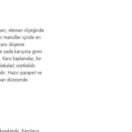
leşen, eleman ölçeğinde
zır mamüller içinde en
 karo döşeme
ne yada karışıma giren
. Karo kaplamalar, bir
kalar) üretilebilir.
rdir. Hazır parapet ve
leman düzeyinde
kmektedir. Karoların