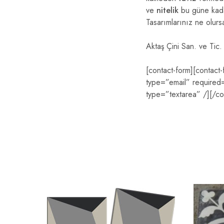
ve
nitelik
bu güne kadar 
Tasarımlarınız ne olursa
Aktaş Çini San. ve Tic. 
[contact-form][contact
type=”email” required=”
type=”textarea” /][/co