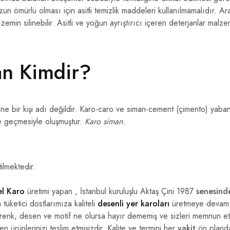
un ömürlü olması için asitli temizlik maddeleri kullanılmamalıdır. 
emin silinebilir. Asitli ve yoğun ayrıştırıcı içeren deterjanlar malz
an Kimdir?
ne bir kişi adı değildir. Karo-caro ve siman-cement (çimento) yabancı
e geçmesiyle oluşmuştur.
Karo siman.
ilmektedir.
l Karo
üretimi yapan , İstanbul kuruluşlu Aktaş Çini 1987
senesind
tüketici dostlarımıza kaliteli
desenli yer karoları
üretmeye devam e
a renk, desen ve motif ne olursa hayır dememiş ve sizleri memnun et
 ürünlerinizi teslim etmişizdir. Kalite ve termini her
vakit
ön planda