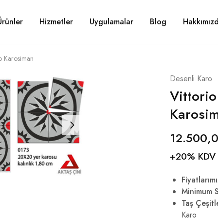
Ürünler
Hizmetler
Uygulamalar
Blog
Hakkımız
io Karosiman
Desenli Karo
Vittorio
Karosi
12.500,
+20% KDV
Fiyatlarımı
Minimum S
Taş Çeşitl
Karo