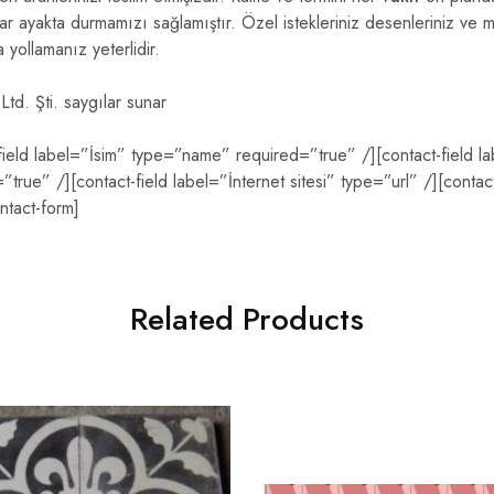
ayakta durmamızı sağlamıştır. Özel istekleriniz desenleriniz ve motif
 yollamanız yeterlidir.
Ltd. Şti. saygılar sunar
-field label=”İsim” type=”name” required=”true” /][contact-field l
true” /][contact-field label=”İnternet sitesi” type=”url” /][contac
ntact-form]
Related Products