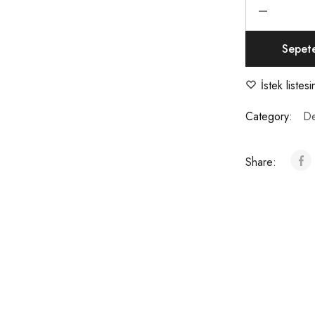
Sepet
İstek listes
Category:
De
Share: