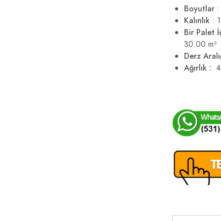
Boyutlar
:
Kalınlık
: 1
Bir Palet İ
30.00 m²
Derz Aral
Ağırlık :
4