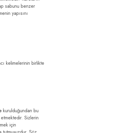
Arap sabunu benzer
emenin yapısını
 kelimelerinin birlikte
e
kurulduğundan bu
tmektedir. Sizlerin
mek için
 tutmuşuzdur. Söz