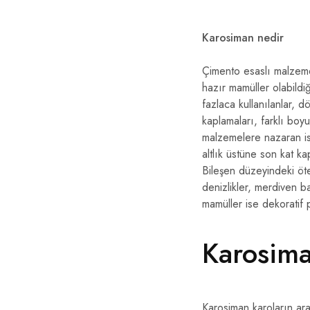
Karosiman nedir
Çimento esaslı malzemel
hazır mamüller olabildi
fazlaca kullanılanlar,
kaplamaları, farklı boy
malzemelere nazaran isi
altlık üstüne son kat ka
Bileşen düzeyindeki öte
denizlikler, merdiven b
mamüller ise dekoratif 
Karosim
Karosiman karoların ara