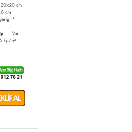
 20×20 cm
.8 cm
çeriği
*
ığı
: Var
5 kg/m²