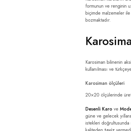
formunun ve renginin uz
biçimde malzemeler ile z
bozmaktadır.
Karosim
Karosiman bilinenin aksi
kullanılması ve türkçey
Karosiman ölçüleri
20×20 ölçülerinde üret
Desenli Karo
ve
Mode
güne ve gelecek yıllara 
istekleri doğrultusund
kaliteden
taviz
vermeden