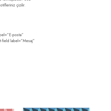
leriniz çizilir.
abel=”E-posta”
t-field label=”Mesaj”