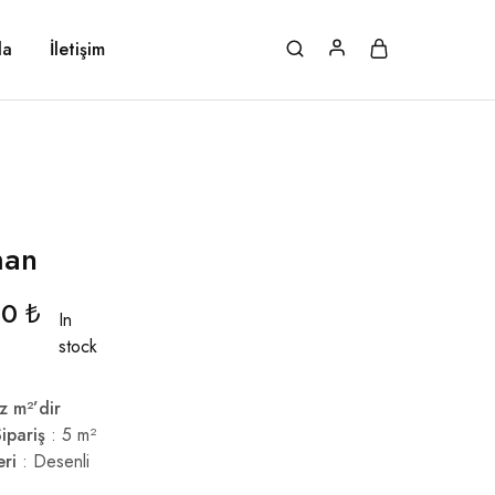
da
İletişim
man
00
₺
In
stock
z m²’dir
ipariş
: 5 m²
eri
: Desenli