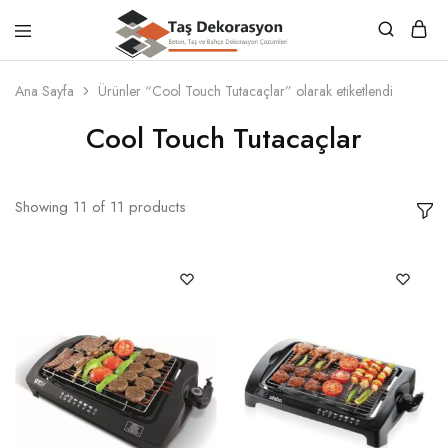
Taş
Beton,
Dekorasyon
Taş
Ana Sayfa
Ürünler “Cool Touch Tutacaçlar” olarak etiketlendi
ve
Bahçe
Cool Touch Tutacaçlar
Dekorasyon
Çözümleri
Showing
11
of
11
products