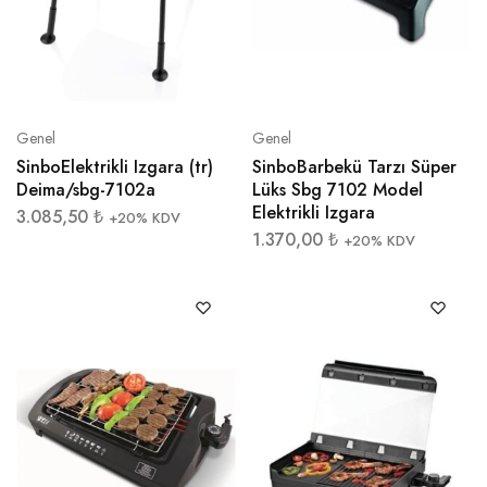
Genel
Genel
SinboElektrikli Izgara (tr)
SinboBarbekü Tarzı Süper
Deima/sbg-7102a
Lüks Sbg 7102 Model
Elektrikli Izgara
3.085,50
₺
+20% KDV
1.370,00
₺
+20% KDV