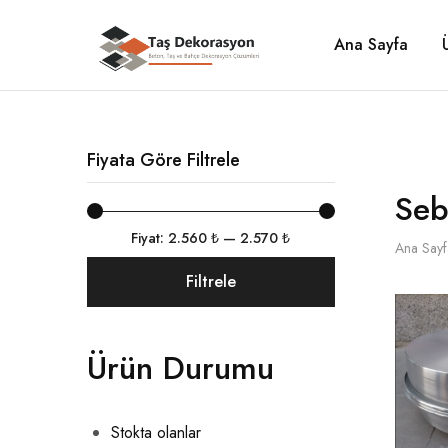
Ana Sayfa
Taş
Beton,
Dekorasyon
Taş
ve
Bahçe
Dekorasyon
Çözümleri
Fiyata Göre Filtrele
Seb
Fiyat:
2.560 ₺
—
2.570 ₺
Ana Sayf
Filtrele
Ürün Durumu
Stokta olanlar