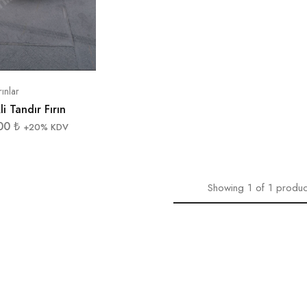
rınlar
li Tandır Fırın
,00
₺
+20% KDV
Showing
1
of
1
produc