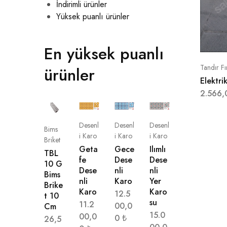
İndirimli ürünler
Yüksek puanlı ürünler
En yüksek puanlı
Tandır Fı
ürünler
Elektrik
2.566
Desenl
Desenl
Desenl
Bims
i Karo
i Karo
i Karo
Briket
Geta
Gece
Ilımlı
TBL
fe
Dese
Dese
10 G
Dese
nli
nli
Bims
nli
Karo
Yer
Brike
Karo
Karo
12.5
t 10
su
11.2
00,0
Cm
15.0
00,0
0
₺
26,5