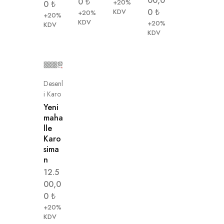
00,0
0
₺
+20%
0
₺
0
₺
KDV
+20%
+20%
KDV
+20%
KDV
KDV
Desenl
i Karo
Yeni
maha
lle
Karo
sima
n
12.5
00,0
0
₺
+20%
KDV