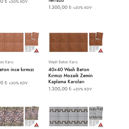
terrazo
00
₺
+20% KDV
1.300,00
₺
+20% KDV
on Karo
Wash Beton Karo
ton ince kırmızı
40×40 Wash Beton
Kırmızı Mozaik Zemin
Kaplama Karoları
00
₺
+20% KDV
1.300,00
₺
+20% KDV