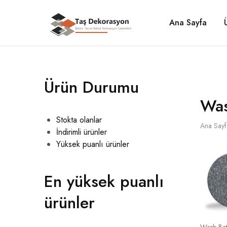
Ana Sayfa
Taş
Beton,
Dekorasyon
Taş
ve
Bahçe
Dekorasyon
Çözümleri
Ürün Durumu
Was
Stokta olanlar
Ana Sayf
İndirimli ürünler
Yüksek puanlı ürünler
En yüksek puanlı
ürünler
Wash Be