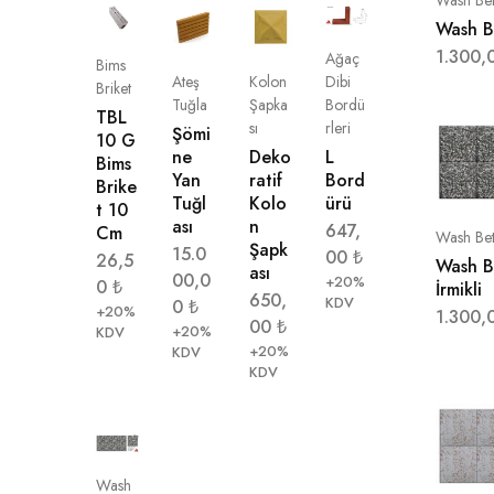
Wash B
1.300,
Ağaç
Bims
Ateş
Kolon
Dibi
Briket
Tuğla
Şapka
Bordü
TBL
sı
rleri
Şömi
10 G
ne
Deko
L
Bims
Yan
ratif
Bord
Brike
Tuğl
Kolo
ürü
t 10
ası
n
647,
Cm
Wash Be
Şapk
15.0
00
₺
26,5
Wash B
ası
00,0
+20%
0
₺
İrmikli
650,
KDV
0
₺
+20%
1.300,
00
₺
+20%
KDV
+20%
KDV
KDV
Wash