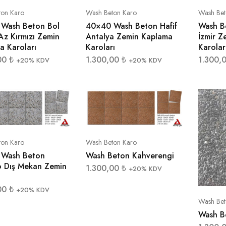
ton Karo
Wash Beton Karo
Wash Bet
Wash Beton Bol
40×40 Wash Beton Hafif
Wash Be
Az Kırmızı Zemin
Antalya Zemin Kaplama
İzmir 
a Karoları
Karoları
Karolar
00
₺
1.300,00
₺
1.300,
+20% KDV
+20% KDV
ton Karo
Wash Beton Karo
Wash Beton
Wash Beton Kahverengi
o Dış Mekan Zemin
1.300,00
₺
+20% KDV
00
₺
+20% KDV
Wash Bet
Wash B