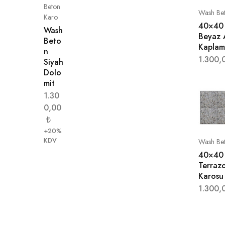
Beton
Wash Be
Karo
40×40 
Wash
Beyaz 
Beto
Kaplam
n
1.300,
Siyah
Dolo
mit
1.30
0,00
₺
+20%
KDV
Wash Be
40×40 
Terraz
Karosu
1.300,