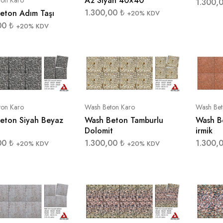
Az Siyah 40×40
1.300,
1.300,00
₺
eton Adım Taşı
+20% KDV
00
₺
+20% KDV
ton Karo
Wash Beton Karo
Wash Bet
eton Siyah Beyaz
Wash Beton Tamburlu
Wash Be
Dolomit
irmik
00
₺
1.300,00
₺
1.300,
+20% KDV
+20% KDV