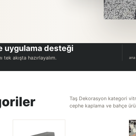
 ve uygulama desteği
ı tek akışta hazırlayalım.
ana
oriler
Taş Dekorasyon kategori vitrin
cephe kaplama ve bahçe ürünl