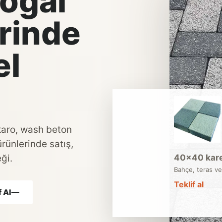
oğal
rinde
el
 karo, wash beton
ürünlerinde satış,
ği.
40×40 kare
Bahçe, teras ve
Teklif al
 Al