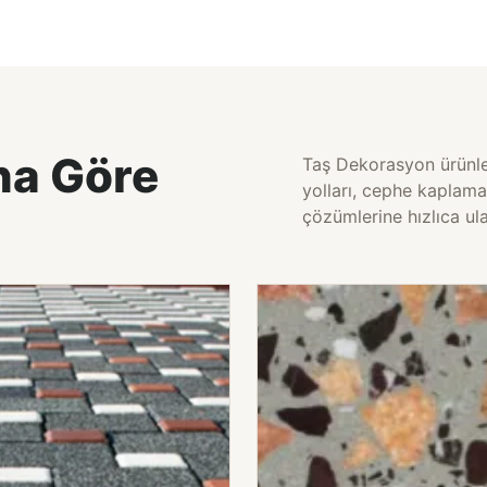
na Göre
Taş Dekorasyon ürünler
yolları, cephe kaplama
çözümlerine hızlıca ula