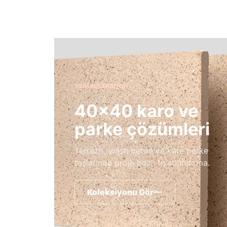
YENI KOLEKSIYON
40×40 karo ve
parke çözümleri
Terrazo, wash beton ve kare parke
taşlarında proje bazlı fiyatlandırma.
Koleksiyonu Gör