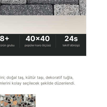
8+
40×40
24s
 ürün grubu
popüler karo ölçüsü
teklif dönüşü
i; doğal taş, kültür taşı, dekoratif tuğla,
erini kolay seçilecek şekilde düzenlendi.