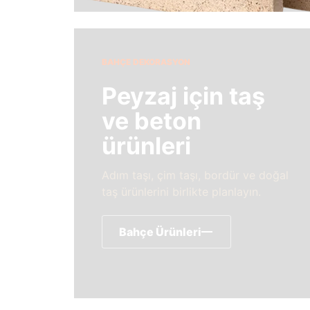
BAHÇE DEKORASYON
Peyzaj için taş
ve beton
ürünleri
Adım taşı, çim taşı, bordür ve doğal
taş ürünlerini birlikte planlayın.
Bahçe Ürünleri