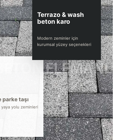
Terrazo & wash
beton karo
Modern zeminler için
kurumsal yüzey seçenekleri
 parke taşı
 yaya yolu zeminleri