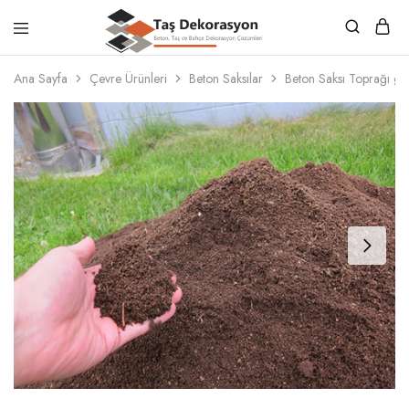
Taş
Beton,
Dekorasyon
Taş
Ana Sayfa
Çevre Ürünleri
Beton Saksılar
Beton Saksı Toprağı gü
ve
Bahçe
Dekorasyon
Çözümleri