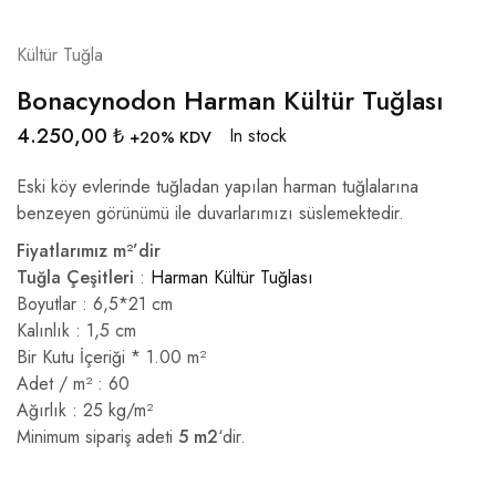
Kültür Tuğla
Bonacynodon Harman Kültür Tuğlası
4.250,00
₺
In stock
+20% KDV
Eski köy evlerinde tuğladan yapılan harman tuğlalarına
benzeyen görünümü ile duvarlarımızı süslemektedir.
Fiyatlarımız m²’dir
Tuğla Çeşitleri
:
Harman Kültür Tuğlası
Boyutlar : 6,5*21 cm
Kalınlık : 1,5 cm
Bir Kutu İçeriği * 1.00 m²
Adet / m² : 60
Ağırlık : 25 kg/m²
Minimum sipariş adeti
5 m2
‘dir.