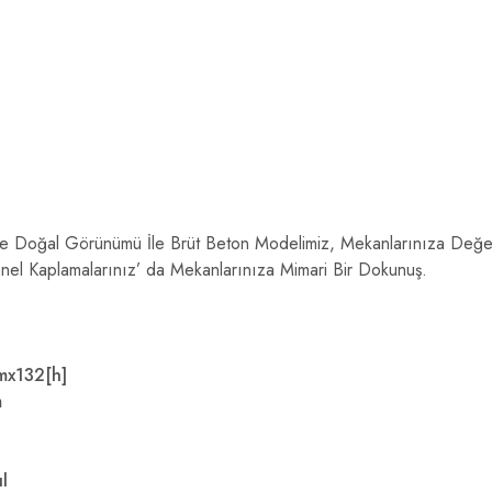
ve Doğal Görünümü İle Brüt Beton Modelimiz, Mekanlarınıza Değe
el Kaplamalarınız’ da Mekanlarınıza Mimari Bir Dokunuş.
mx132[h]
m
l
ıl