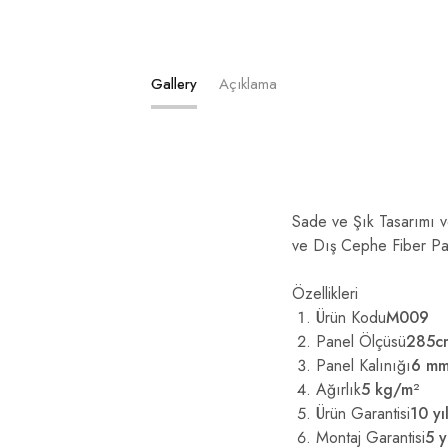
Gallery
Açıklama
Sade ve Şık Tasarımı 
ve Dış Cephe Fiber Pan
Özellikleri
Ürün Kodu
M009
Panel Ölçüsü
285c
Panel Kalınığı
6 m
Ağırlık
5 kg/m²
Ürün Garantisi
10 yı
Montaj Garantisi
5 y