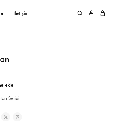
da
İletişim
ton
ine ekle
ton Serisi