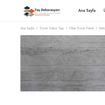
Ana Sayfa
Taş
Beton,
Dekorasyon
Taş
ve
Bahçe
Dekorasyon
Ana Sayfa
Duvar Dekor Taşı
Fiber Duvar Panel
Beto
Çözümleri