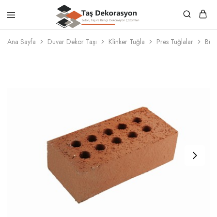
Taş
Beton,
Dekorasyon
Taş
Ana Sayfa
Duvar Dekor Taşı
Klinker Tuğla
Pres Tuğlalar
Büyü
ve
Bahçe
Dekorasyon
Çözümleri