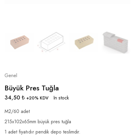
Genel
Büyük Pres Tuğla
34,50
₺
In stock
+20% KDV
M2/60 adet
215x102x65mm büyük pres tuğla
1 adet fiyatıdır pendik depo teslimdir.