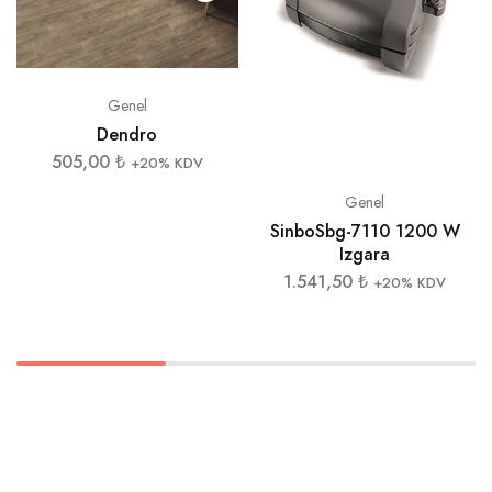
Genel
Dendro
505,00
₺
+20% KDV
Genel
SinboSbg-7110 1200 W
Izgara
1.541,50
₺
+20% KDV