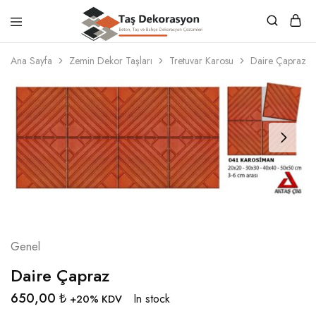
Taş
Beton,
Dekorasyon
Taş
Ana Sayfa
Zemin Dekor Taşları
Tretuvar Karosu
Daire Çapraz
ve
Bahçe
Dekorasyon
Çözümleri
Genel
Daire Çapraz
650,00
₺
In stock
+20% KDV