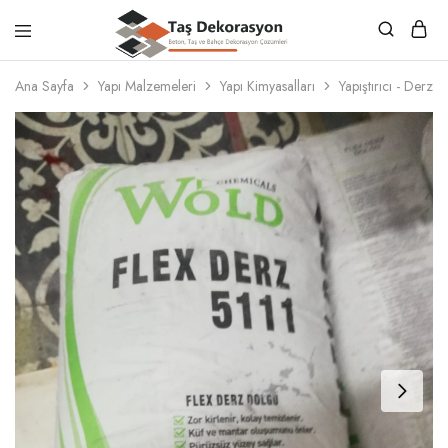
Taş
Beton,
Dekorasyon
Taş
Ana Sayfa
Yapı Malzemeleri
Yapı Kimyasalları
Yapıştırıcı - Derz
ve
Bahçe
Dekorasyon
Çözümleri