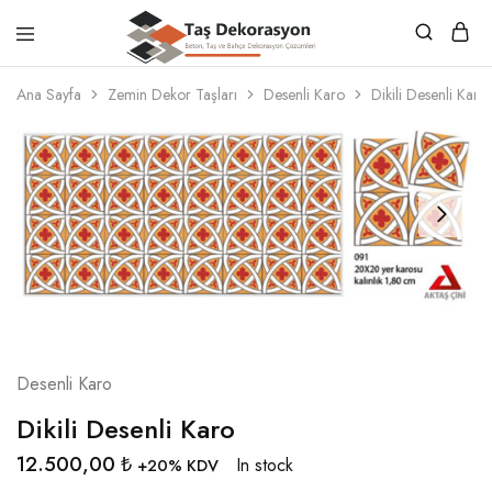
Taş
Beton,
Dekorasyon
Taş
Ana Sayfa
Zemin Dekor Taşları
Desenli Karo
Dikili Desenli Karo
ve
Bahçe
Dekorasyon
Çözümleri
Desenli Karo
Dikili Desenli Karo
12.500,00
₺
In stock
+20% KDV