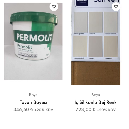
Boya
Boya
İç Silikonlu Bej Renk
Tavan Boyası
728,00
₺
346,50
₺
+20% KDV
+20% KDV