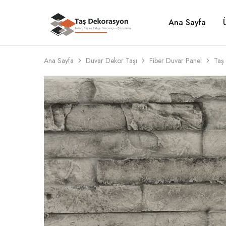
Ana Sayfa
Taş
Beton,
Dekorasyon
Taş
ve
Bahçe
Dekorasyon
Ana Sayfa
Duvar Dekor Taşı
Fiber Duvar Panel
Taş 
Çözümleri