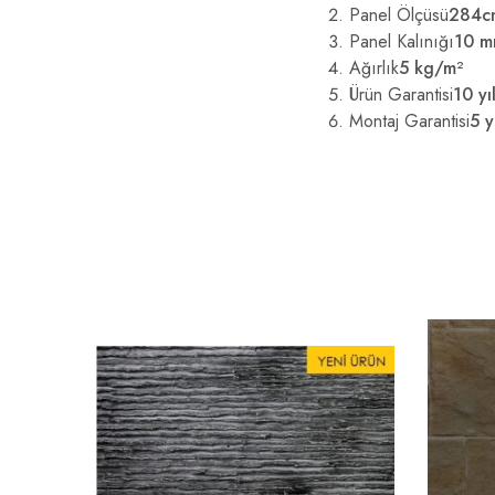
Panel Ölçüsü
284c
Panel Kalınığı
10 
Ağırlık
5 kg/m²
Ürün Garantisi
10 yı
Montaj Garantisi
5 y