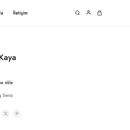
da
İletişim
Kaya
ine ekle
ş Serisi