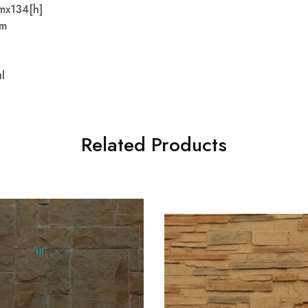
mx134[h]
mm
l
ıl
Related Products