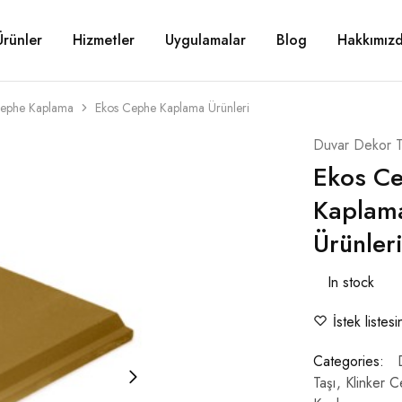
Ürünler
Hizmetler
Uygulamalar
Blog
Hakkımız
Cephe Kaplama
Ekos Cephe Kaplama Ürünleri
Duvar Dekor T
Ekos C
Kaplam
Ürünler
In stock
İstek listes
Categories:
Taşı
,
Klinker 