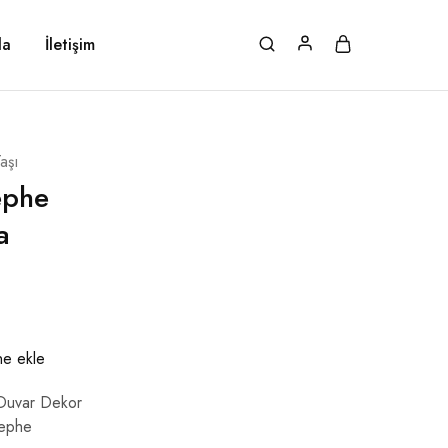
da
İletişim
aşı
ephe
a
i
ine ekle
Duvar Dekor
Cephe