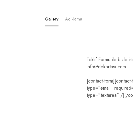
Gallery
Açıklama
Teklif Formu ile bizle ir
info@dekortasi.com
[contact-form][contact
type=”email” required=”
type=”textarea” /][/co