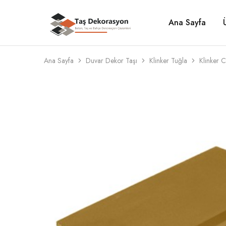
Ana Sayfa
Taş
Beton,
Dekorasyon
Taş
ve
Bahçe
Dekorasyon
Ana Sayfa
Duvar Dekor Taşı
Klinker Tuğla
Klinker 
Çözümleri