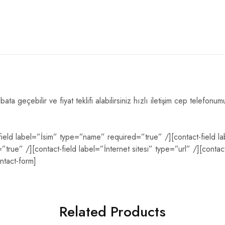
tibata geçebilir ve fiyat teklifi alabilirsiniz hızlı iletişim cep telef
-field label=”İsim” type=”name” required=”true” /][contact-field l
true” /][contact-field label=”İnternet sitesi” type=”url” /][contac
ntact-form]
Related Products