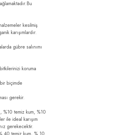
 sağlamaktadır.Bu
malzemeler kesilmiş
anik karışımlardır.
alarda gübre salınımı
itkilerinizi koruma
bir biçimde
ası gerekir.
ı, %10 temiz kum, %10
er ile ideal karışım
anız gerekecektir.
, % 40 temiz kum, % 10