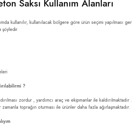
eton Saksı Kullanım Alanları
ımda kullanılır, kullanılacak bölgere göre ürün seçimi yapılması ger
ı
şöyledir.
leri
rılabilirmi ?
ldırılması zordur , yardımcı araç ve ekipmanlar ile kaldırılmaktadır 
r zamanla toprağın oturması ile ürünler daha fazla ağırlaşmaktadır.
lıyım