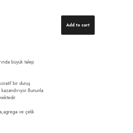
Add to cart
rında büyük talep
ratif bir duruş
re kazandırıyor.Bununla
mektedir.
a,agrega ve çelik