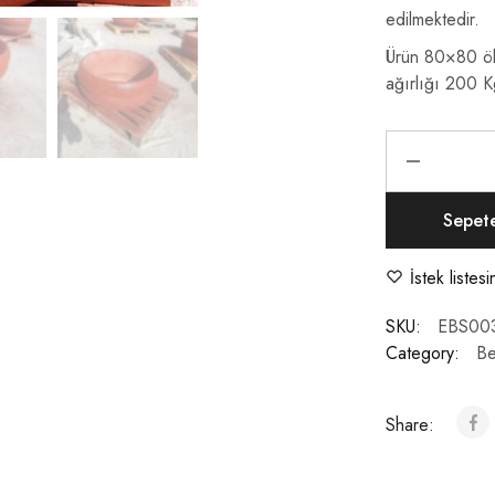
edilmektedir.
Ürün 80×80 öl
ağırlığı 200 K
Sepet
İstek listes
SKU:
EBS00
Category:
Be
Share: