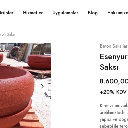
Ürünler
Hizmetler
Uygulamalar
Blog
Hakkımız
eton Saksı
Beton Saksılar
Esenyur
Saksı
8.600,0
+20% KDV
Kırmızı mozaikl
üretilmektedir 
yapısı ve doğa
sebebi ile terc