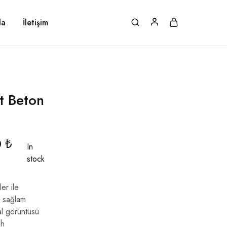
da
İletişim
t Beton
0
₺
In
stock
er ile
, sağlam
l görüntüsü
ih