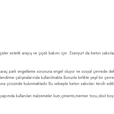
eler estetik arayış ve çiçek bakımı için Esenyurt da beton saksıla
araç park engelleme sorununa engel oluyor ve sosyal çevrede deko
klendirme çalışmalarında kullanılmakta.Bununla birlikte yeşil bir çev
ununa çözümde bulunmaktadır.Bu sebeple beton saksıları tercih edil
ı
yapımda kullanılan malzemeler kum,çimento,mermer tozu,oksit boy