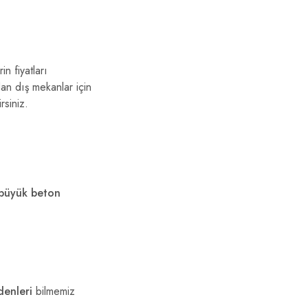
n fiyatları
dan dış mekanlar için
rsiniz.
 büyük beton
denleri
bilmemiz