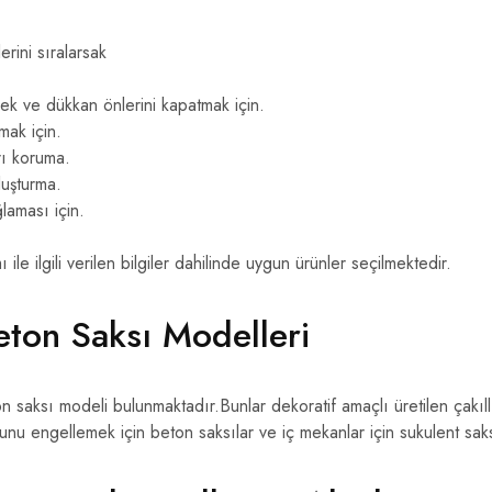
rini sıralarsak
k ve dükkan önlerini kapatmak için.
rmak için.
rı koruma.
luşturma.
ğlaması için.
ile ilgili verilen bilgiler dahilinde uygun ürünler seçilmektedir.
eton Saksı Modelleri
n saksı modeli bulunmaktadır.Bunlar dekoratif amaçlı üretilen çakıll
unu engellemek için beton saksılar ve iç mekanlar için sukulent saks