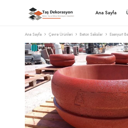
Ana Sayfa
Taş
Beton,
Dekorasyon
Taş
ve
Bahçe
Dekorasyon
Ana Sayfa
Çevre Ürünleri
Beton Saksılar
Esenyurt B
Çözümleri