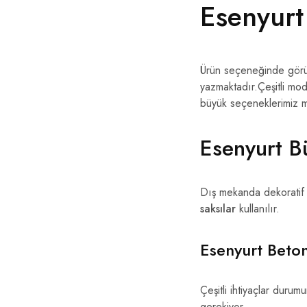
Esenyurt 
Ürün seçeneğinde görüld
yazmaktadır.Çeşitli mod
büyük seçeneklerimiz m
Esenyurt B
Dış mekanda dekoratif 
saksılar
kullanılır.
Esenyurt Beton
Çeşitli ihtiyaçlar durum
gerekiyor.