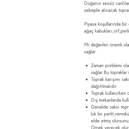
Doğanın sessiz canlılar
sebeple alınacak toprak
Piyasa koşullarında bir
ağaç kabukları,örf,perl
Ph değerleri önemli ola
sağlar.
Zaman problemi olan 
sağlar.Bu topraklar i
Toprak karışımı sak
dağıtılmalıdır.
Toprak kullanırken 
Dış mekanlarda kulla
Genelde saksı topr
luk bir perlit,vermi
elde etmiş olursunuz
Örnek verecek olurs