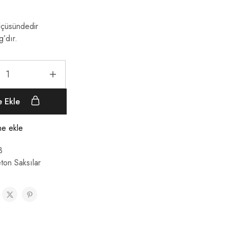
çüsündedir
g’dır.
e Ekle
ine ekle
3
ton Saksılar