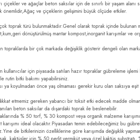
ı çiçekler ve ağaçlar beton saksılar için de sınırlı bir yaşam alanı
 önemlidir,Ağaç ve çiçeklerin gelişimini büyük ölçüde etkiler.
 çok toprak türü bulunmaktadır.Genel olarak toprak içinde bulunan 
it,kum,geri dönüştürülmüş mantar kompost,inorganit karışımlar ve org
n topraklarda bir çok markada değişiklik gösterir dengeli olan mark
kullanıcılar için piyasada satılan hazır topraklar gübreleme işlemi b
le rutin bitki bakımı yapabilirsiniz.
sı ya koyulmadan önce yaş olmaması gerekir kuru olan saksıya eşit 
dikkat etmemiz gereken yabancı bir toksit etki edecek madde olmam
nılan beton saksılar da dışardaki toprak ile beslenebilir.
aklarında % 50 torf, % 30 kompost veya organik malzeme karışım
küt karışımı ideal olacaktır.Piyasadan temin edebileceğimiz bu gübrel
.Yine de bitkilerinizin özelliklerine göre karışımda değişiklik yapm
ak, kaktüsler için % 50 perlit,vermiküt veya özel kaktüs substratı