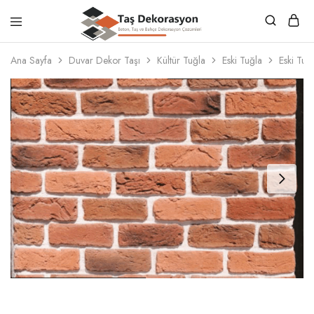
Taş
Beton,
Dekorasyon
Taş
Ana Sayfa
Duvar Dekor Taşı
Kültür Tuğla
Eski Tuğla
Eski Tuğ
ve
Bahçe
Dekorasyon
Çözümleri