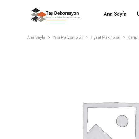
Ana Sayfa
Taş
Beton,
Dekorasyon
Taş
ve
Bahçe
Dekorasyon
Ana Sayfa
Yapı Malzemeleri
İnşaat Makineleri
Karıştı
Çözümleri