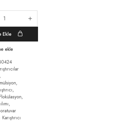
e Ekle
ine ekle
30424
ıştırıcılar
,
mülsiyon
,
ştırıcı
,
Flokülasyon
,
ılımı
,
oratuvar
 Karıştırıcı