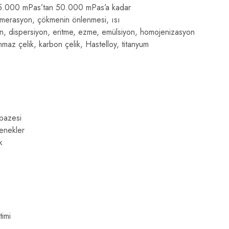
.000 mPas’tan 50.000 mPas’a kadar
erasyon, çökmenin önlenmesi, ısı
on, dispersiyon, eritme, ezme, emülsiyon, homojenizasyon
maz çelik, karbon çelik, Hastelloy, titanyum
pazesi
çenekler
k
timi