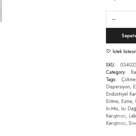
Sepet
İstek listes
SKU:
03402
Category:
Kar
Tags:
Çökme
Dispersiyon
,
E
Endüstriyel Karı
Eritme
,
Ezme
,
In-Mix
,
Isı Dağ
Karıştırıcı
,
Lab
Karıştırıcı
,
Sıvı