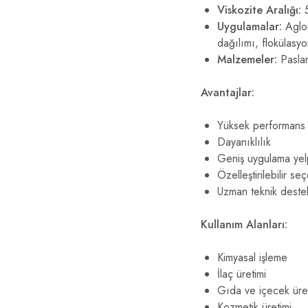
Viskozite Aralığı:
5
Uygulamalar:
Aglom
dağılımı, flokülasy
Malzemeler:
Paslan
Avantajlar:
Yüksek performans
Dayanıklılık
Geniş uygulama yel
Özelleştirilebilir se
Uzman teknik deste
Kullanım Alanları:
Kimyasal işleme
İlaç üretimi
Gıda ve içecek üre
Kozmetik üretimi