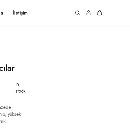
da
İletişim
cılar
₺
In
stock
pazede
hip, yüksek
nıklı