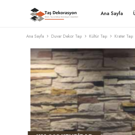
Ana Sayfa
Taş
Beton,
Dekorasyon
Taş
ve
Bahçe
Dekorasyon
Ana Sayfa
Duvar Dekor Taşı
Kültür Taşı
Krater Taşı
Çözümleri