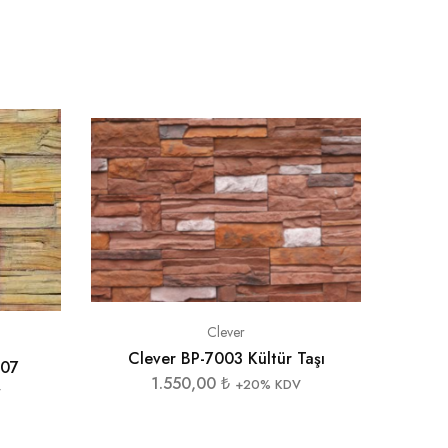
Clever
Jaipur
Clever BP-7003 Kültür Taşı
07
1.550,00
₺
+20% KDV
V