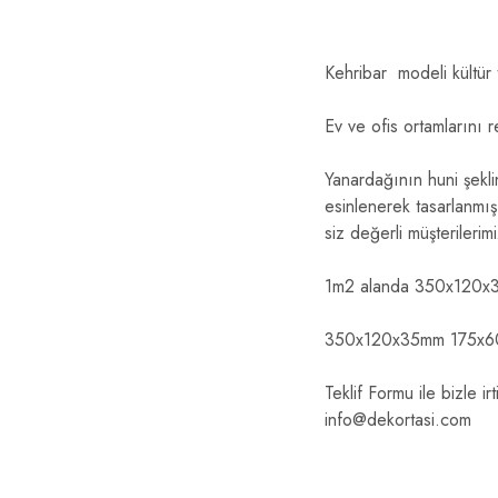
Kehribar modeli kültür t
Ev ve ofis ortamlarını r
Yanardağının huni şekl
esinlenerek tasarlanmı
siz değerli müşterilerim
1m2 alanda 350x120x35
350x120x35mm 175x
Teklif Formu ile bizle ir
info@dekortasi.com