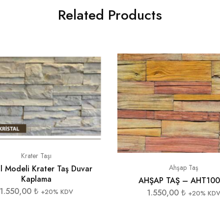
Related Products
Krater Taşı
Ahşap Taş
al Modeli Krater Taş Duvar
Kaplama
AHŞAP TAŞ – AHT100
1.550,00
₺
+20% KDV
1.550,00
₺
+20% KD