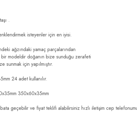
aşı .
enklendirmek isteyenler için en iyisi.
indeki ağzındaki yamaç parçalarından
ş bir modeldir doğanın bize sunduğu zerafeti
ize sunmak için yapılmıştır.
mm 24 adet kullanılır.
60x35mm 350x60x35mm
tibata geçebilir ve fiyat teklifi alabilirsiniz hızlı iletişim cep telef