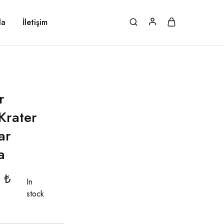
da
İletişim
r
Krater
ar
a
0
₺
In
stock