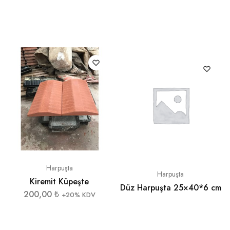
Harpuşta
Harpuşta
Kiremit Küpeşte
Düz Harpuşta 25×40*6 cm
200,00
₺
+20% KDV