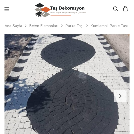
Taş
Beton,
Dekorasyon
Taş
Ana Sayfa
Beton Elemanları
Parke Taşı
Kumlamalı Parke Taşı
ve
Bahçe
Dekorasyon
Çözümleri