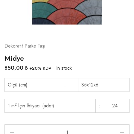
Dekoratif Parke Taşı
Midye
850,00
₺
In stock
+20% KDV
Ölçü (cm)
:
35x12x6
2
1 m
İçin İhtiyacı (adet)
:
24