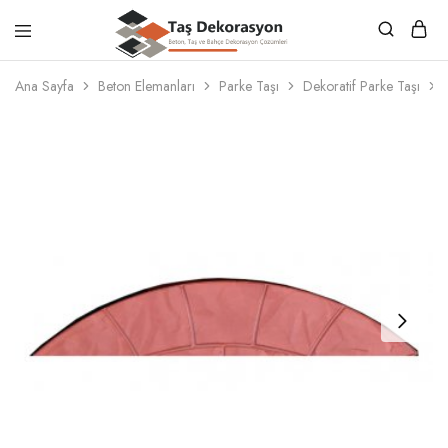
Taş
Beton,
Dekorasyon
Taş
Ana Sayfa
Beton Elemanları
Parke Taşı
Dekoratif Parke Taşı
ve
Bahçe
Dekorasyon
Çözümleri