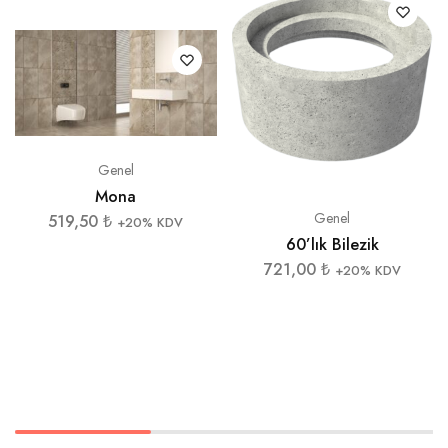
Genel
Mona
Genel
519,50
₺
+20% KDV
60’lık Bilezik
721,00
₺
+20% KDV