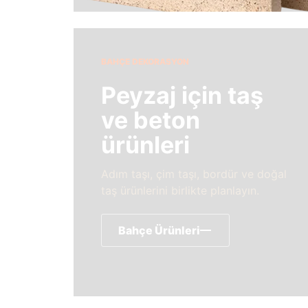
BAHÇE DEKORASYON
Peyzaj için taş
ve beton
ürünleri
Adım taşı, çim taşı, bordür ve doğal
taş ürünlerini birlikte planlayın.
Bahçe Ürünleri