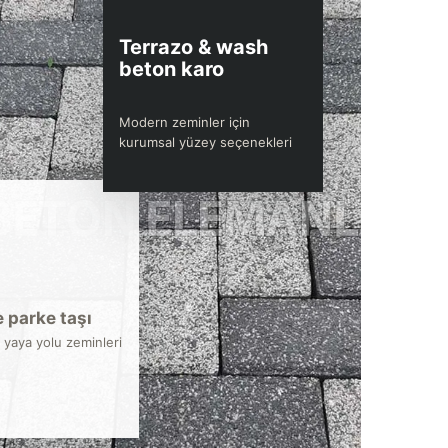
Terrazo & wash
beton karo
Modern zeminler için
kurumsal yüzey seçenekleri
 parke taşı
 yaya yolu zeminleri