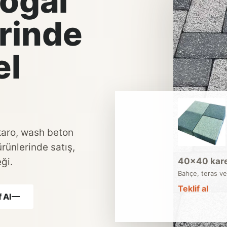
oğal
rinde
el
 karo, wash beton
ürünlerinde satış,
ği.
40×40 kare
Bahçe, teras ve
Teklif al
 Al