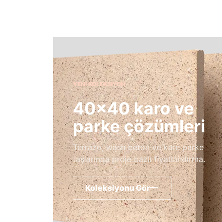
YENI KOLEKSIYON
40×40 karo ve
parke çözümleri
Terrazo, wash beton ve kare parke
taşlarında proje bazlı fiyatlandırma.
Koleksiyonu Gör