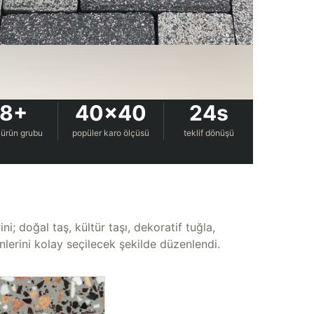
8+
40×40
24s
 ürün grubu
popüler karo ölçüsü
teklif dönüşü
i; doğal taş, kültür taşı, dekoratif tuğla,
erini kolay seçilecek şekilde düzenlendi.