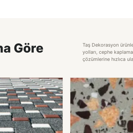
na Göre
Taş Dekorasyon ürünler
yolları, cephe kaplama
çözümlerine hızlıca ula