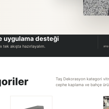
 ve uygulama desteği
ı tek akışta hazırlayalım.
ana
oriler
Taş Dekorasyon kategori vitrin
cephe kaplama ve bahçe ürünl