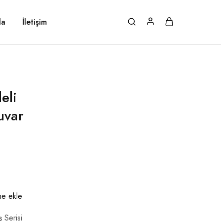
da
İletişim
eli
uvar
ine ekle
ş Serisi