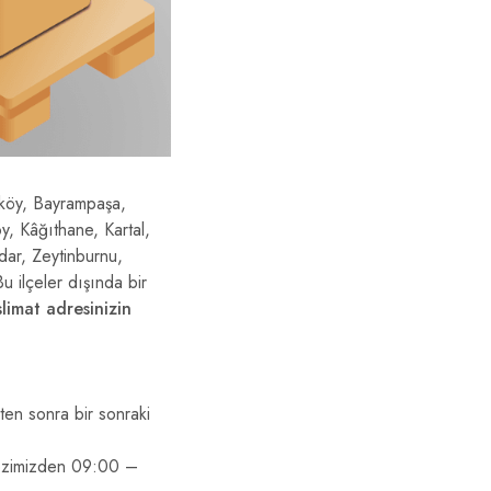
rköy, Bayrampaşa,
, Kâğıthane, Kartal,
dar, Zeytinburnu,
u ilçeler dışında bir
slimat adresinizin
kten sonra bir sonraki
erkezimizden 09:00 –