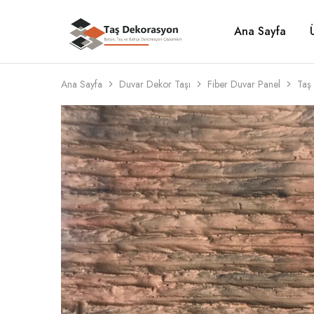
Ana Sayfa
Taş
Beton,
Dekorasyon
Taş
ve
Bahçe
Dekorasyon
Ana Sayfa
Duvar Dekor Taşı
Fiber Duvar Panel
Taş 
Çözümleri