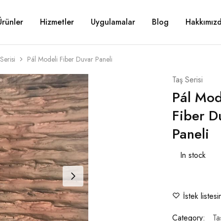
Ürünler
Hizmetler
Uygulamalar
Blog
Hakkımız
Serisi
Pál Modeli Fiber Duvar Paneli
Taş Serisi
Pál Mod
Fiber D
Paneli
In stock
İstek listes
Category:
Ta