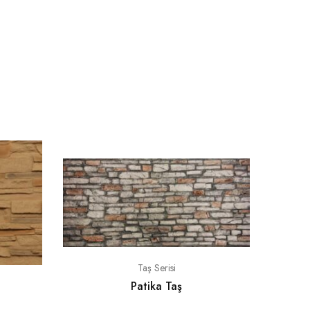
Taş Serisi
Patika Taş
MP Mode