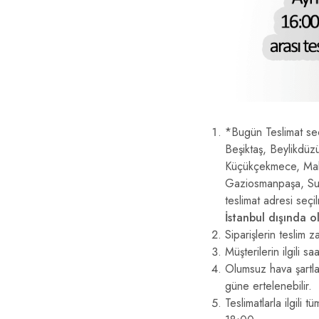
*Bugün Teslimat seç
Beşiktaş, Beylikdüz
Küçükçekmece, Malte
Gaziosmanpaşa, Sult
teslimat adresi seçi
İstanbul dışında 
Siparişlerin teslim
Müşterilerin ilgili 
Olumsuz hava şartlar
güne ertelenebilir.
Teslimatlarla ilgili