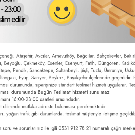
eneği; Ataşehir, Avcılar, Arnavutköy, Bağcılar, Bahçelievler, Bakı
ü, Beyoğlu, Çekmeköy, Esenler, Esenyurt, Fatih, Güngören, Kadıköy
pe, Pendik, Sancaktepe, Sultanbeyli, Şişli, Tuzla, Ümraniye, Üskü
angazi, Eyüp, Sarıyer, Beykoz, Başakşehir ilçelerinde geçerlidir. B
lmesi durumunda, siparişinize standart teslimat hizmeti uygulanır.
Te
olması durumunda Bugün Teslimat hizmeti sunulmaz.
 zamanı 16:00-23:00 saatleri arasındadır.
saat diliminde mutlaka adreste bulunması gerekmektedir.
ı, yoğun trafik gibi durumlarda, teslimat müşteriyle iletişime geçildi
 tüm soru ve sorunlarınız ile igili 0531 912 78 21 numaralı çağrı m