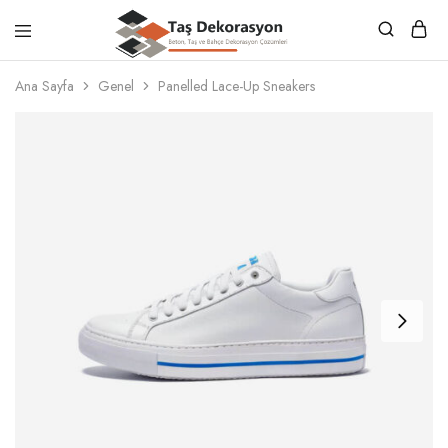
Taş
Beton,
Dekorasyon
Taş
Ana Sayfa
Genel
Panelled Lace-Up Sneakers
ve
Bahçe
Dekorasyon
Çözümleri