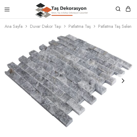
Taş
Beton,
Dekorasyon
Taş
Ana Sayfa
Duvar Dekor Taşı
Patlatma Taş
Patlatma Taş Selen
ve
Bahçe
Dekorasyon
Çözümleri