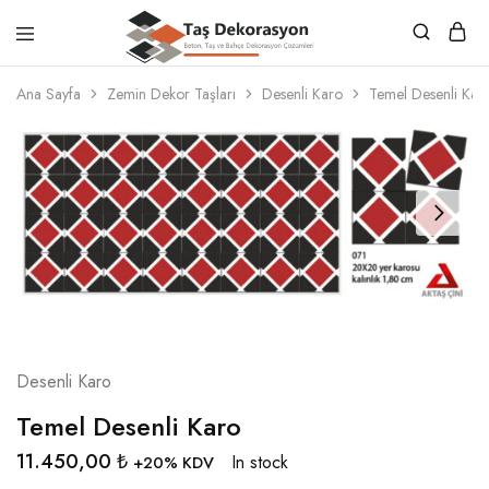
Taş
Beton,
Dekorasyon
Taş
Ana Sayfa
Zemin Dekor Taşları
Desenli Karo
Temel Desenli Kar
ve
Bahçe
Dekorasyon
Çözümleri
Desenli Karo
Temel Desenli Karo
11.450,00
₺
In stock
+20% KDV