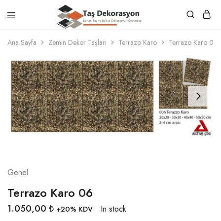
Taş
Beton,
Dekorasyon
Taş
Ana Sayfa
Zemin Dekor Taşları
Terrazo Karo
Terrazo Karo 06
ve
Bahçe
Dekorasyon
Çözümleri
Genel
Terrazo Karo 06
1.050,00
₺
In stock
+20% KDV