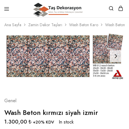
Taş
Beton,
Dekorasyon
Taş
Ana Sayfa
Zemin Dekor Taşları
Wash Beton Karo
Wash Beton kır
ve
Bahçe
Dekorasyon
Çözümleri
Genel
Wash Beton kırmızı siyah izmir
1.300,00
₺
In stock
+20% KDV