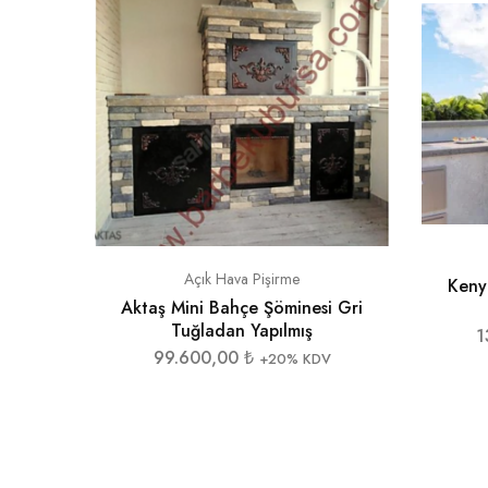
Açık Hava Pişirme
Kenyo
Aktaş Mini Bahçe Şöminesi Gri
Tuğladan Yapılmış
1
99.600,00
₺
+20% KDV