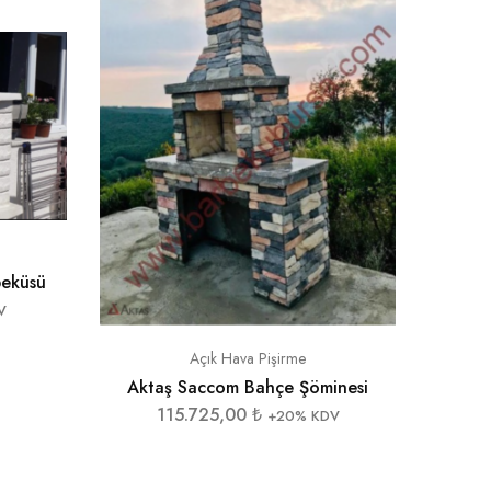
Akt
beküsü
V
Açık Hava Pişirme
Aktaş Saccom Bahçe Şöminesi
115.725,00
₺
+20% KDV