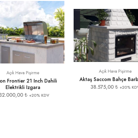
Açık Hava Pişirme
Açık Hava Pişirme
Aktaş Saccom Bahçe Bar
n Frontier 21 Inch Dahili
38.575,00
₺
Elektrikli Izgara
+20% KD
32.000,00
₺
+20% KDV