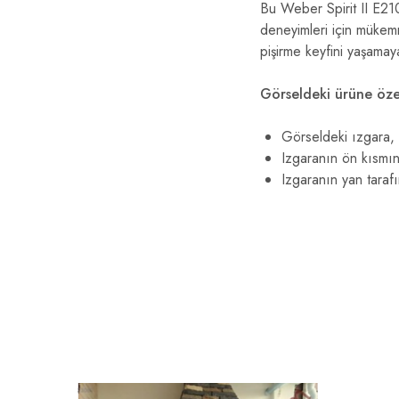
Bu Weber Spirit II E210
deneyimleri için mükemm
pişirme keyfini yaşamay
Görseldeki ürüne özel
Görseldeki ızgara, d
Izgaranın ön kısmın
Izgaranın yan tarafı