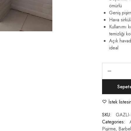
ömürlü
Geniş pişir
Hava sirkül
Kullanımı k
temizliği ko
Açık havada
ideal
Sepet
İstek listes
SKU:
GAZLI-
Categories:
Pişirme
,
Barbe