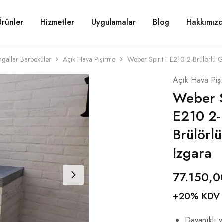
Ürünler
Hizmetler
Uygulamalar
Blog
Hakkımız
gallar Barbeküler
Açık Hava Pişirme
Weber Spirit II E210 2-Brülörlü 
Açık Hava Piş
Weber Sp
E210 2-
Brülörlü
Izgara
77.150,
+20% KDV
Dayanıklı 