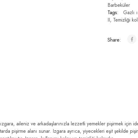
Barbeküler
Tags:
Gazlı 
II
,
Temizliği ko
Share:
 ızgara, aileniz ve arkadaşlarınızla lezzetli yemekler pişirmek için id
ktarda pişirme alanı sunar. Izgara ayrıca, yiyecekleri eşit şekilde piş