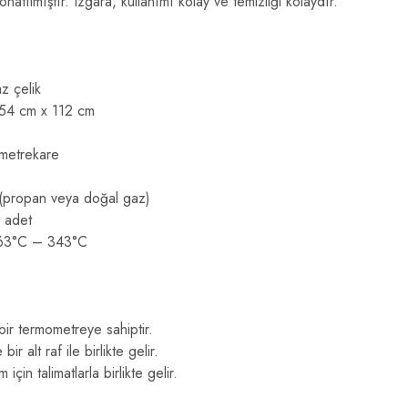
onatılmıştır. Izgara, kullanımı kolay ve temizliği kolaydır.
z çelik
 54 cm x 112 cm
 metrekare
(propan veya doğal gaz)
2 adet
 163°C – 343°C
bir termometreye sahiptir.
bir alt raf ile birlikte gelir.
için talimatlarla birlikte gelir.