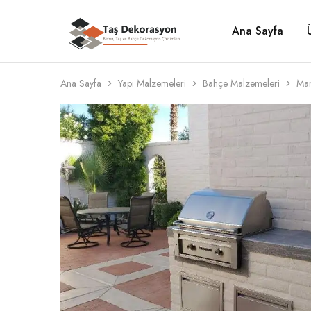
Ana Sayfa
Taş
Beton,
Dekorasyon
Taş
ve
Bahçe
Dekorasyon
Ana Sayfa
Yapı Malzemeleri
Bahçe Malzemeleri
Man
Çözümleri