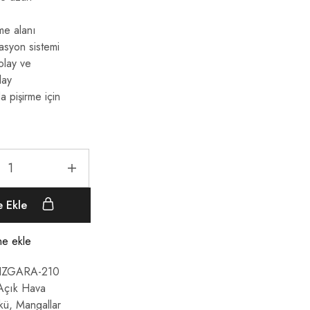
me alanı
asyon sistemi
olay ve
lay
 pişirme için
e Ekle
ine ekle
IZGARA-210
Açık Hava
kü
,
Mangallar