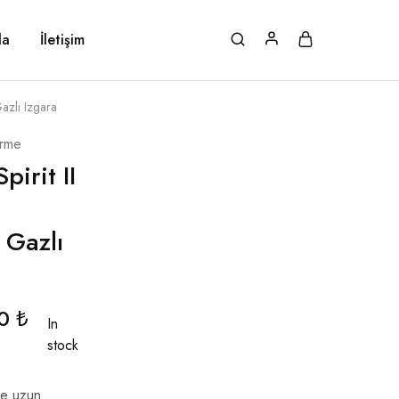
da
İletişim
Gazlı Izgara
irme
irit II
 Gazlı
00
₺
In
stock
ve uzun