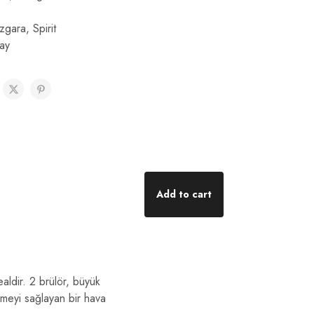
ızgara
,
Spirit
lay
Add to cart
ealdir. 2 brülör, büyük
irmeyi sağlayan bir hava