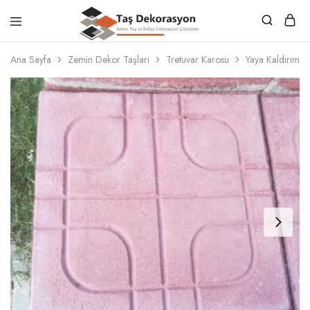
Taş
Beton,
Dekorasyon
Taş
Ana Sayfa
Zemin Dekor Taşları
Tretuvar Karosu
Yaya Kaldırım 
ve
Bahçe
Dekorasyon
Çözümleri