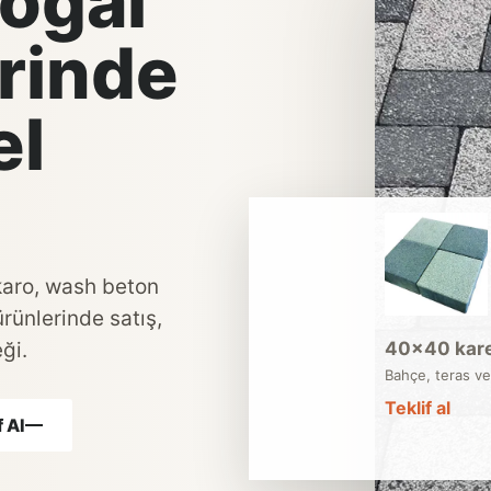
oğal
rinde
el
 karo, wash beton
ürünlerinde satış,
ği.
40×40 kare
Bahçe, teras ve
Teklif al
 Al