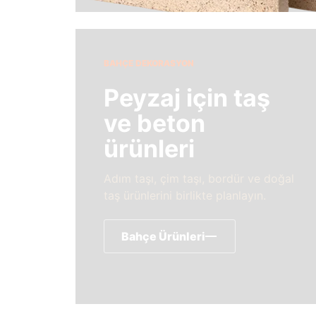
BAHÇE DEKORASYON
Peyzaj için taş
ve beton
ürünleri
Adım taşı, çim taşı, bordür ve doğal
taş ürünlerini birlikte planlayın.
Bahçe Ürünleri