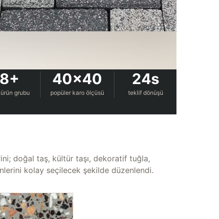
8+
40×40
24s
 ürün grubu
popüler karo ölçüsü
teklif dönüşü
i; doğal taş, kültür taşı, dekoratif tuğla,
erini kolay seçilecek şekilde düzenlendi.