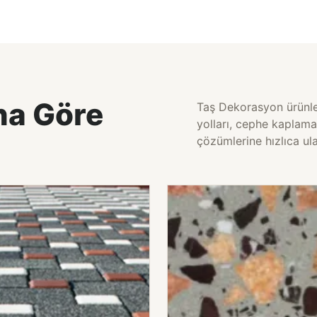
na Göre
Taş Dekorasyon ürünler
yolları, cephe kaplama
çözümlerine hızlıca ula