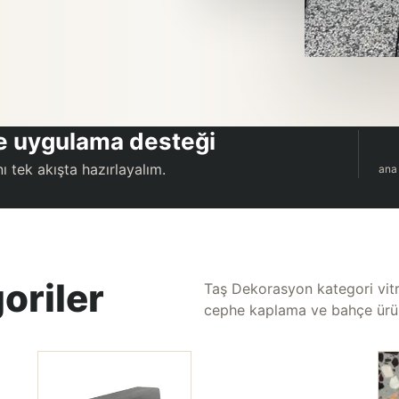
 ve uygulama desteği
ı tek akışta hazırlayalım.
ana
oriler
Taş Dekorasyon kategori vitrin
cephe kaplama ve bahçe ürünl