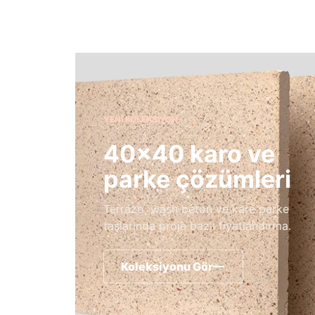
YENI KOLEKSIYON
40×40 karo ve
parke çözümleri
Terrazo, wash beton ve kare parke
taşlarında proje bazlı fiyatlandırma.
Koleksiyonu Gör