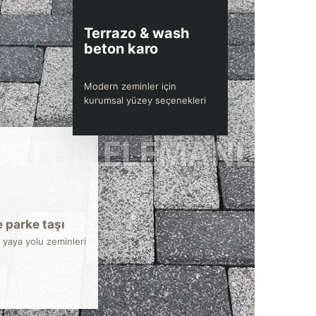
Terrazo & wash
beton karo
Modern zeminler için
kurumsal yüzey seçenekleri
 parke taşı
 yaya yolu zeminleri