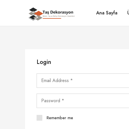
Ana Sayfa
Taş
Beton,
Dekorasyon
Taş
ve
Bahçe
Dekorasyon
Çözümleri
Login
Remember me