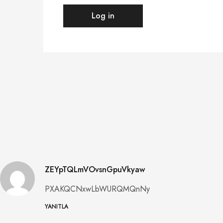
Log in
ZEYpTQLmVOvsnGpuVkyaw
PXAKQCNxwLbWURQMQnNy
YANITLA