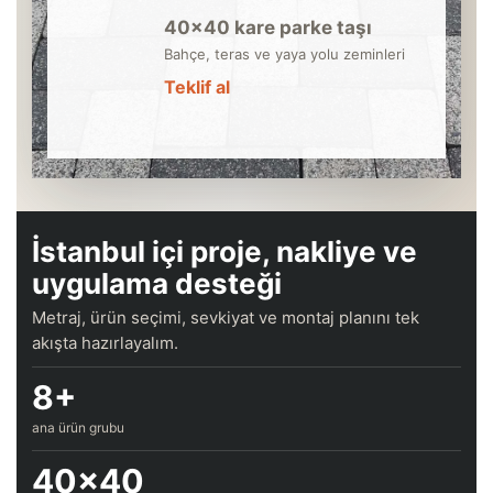
40×40 kare parke taşı
Bahçe, teras ve yaya yolu zeminleri
Teklif al
İstanbul içi proje, nakliye ve
uygulama desteği
Metraj, ürün seçimi, sevkiyat ve montaj planını tek
akışta hazırlayalım.
8+
ana ürün grubu
40×40