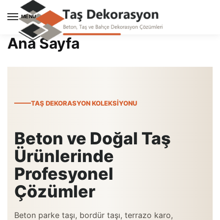
Skip
Skip
to
to
MENU
navigation
content
Ana Sayfa
TAŞ DEKORASYON KOLEKSIYONU
Beton ve Doğal Taş
Ürünlerinde
Profesyonel
Çözümler
Beton parke taşı, bordür taşı, terrazo karo,