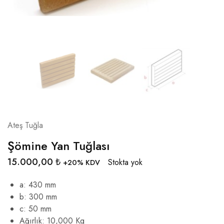
Ateş Tuğla
Şömine Yan Tuğlası
15.000,00
₺
Stokta yok
+20% KDV
a: 430 mm
b: 300 mm
c: 50 mm
Ağırlık: 10,000 Kg