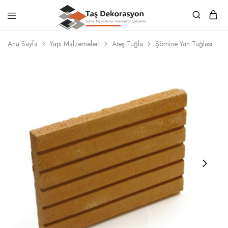
Taş
Beton,
Dekorasyon
Taş
Ana Sayfa
Yapı Malzemeleri
Ateş Tuğla
Şömine Yan Tuğlası
ve
Bahçe
Dekorasyon
Çözümleri