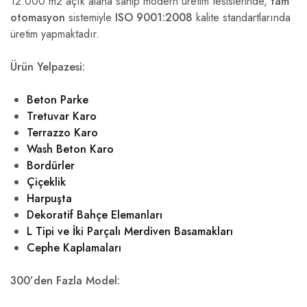
12.000 m2 açık alana sahip modern üretim tesislerinde,
tam
otomasyon
sistemiyle
ISO 9001:2008
kalite standartlarında
üretim yapmaktadır.
Ürün Yelpazesi:
Beton Parke
Tretuvar Karo
Terrazzo Karo
Wash Beton Karo
Bordürler
Çiçeklik
Harpuşta
Dekoratif Bahçe Elemanları
L Tipi ve İki Parçalı Merdiven Basamakları
Cephe Kaplamaları
300’den Fazla Model: