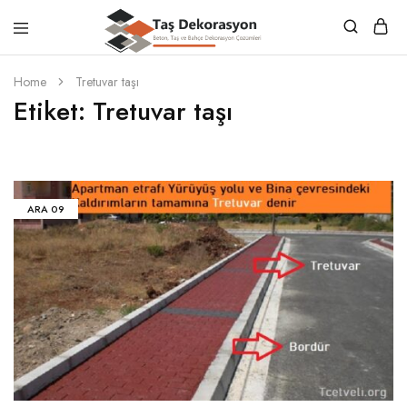
Taş
Beton,
Dekorasyon
Taş
Home
Tretuvar taşı
ve
Etiket:
Tretuvar taşı
Bahçe
Dekorasyon
Çözümleri
ARA
09