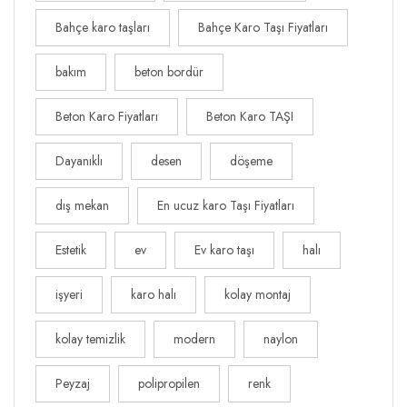
Bahçe karo taşları
Bahçe Karo Taşı Fiyatları
bakım
beton bordür
Beton Karo Fiyatları
Beton Karo TAŞI
Dayanıklı
desen
döşeme
dış mekan
En ucuz karo Taşı Fiyatları
Estetik
ev
Ev karo taşı
halı
işyeri
karo halı
kolay montaj
kolay temizlik
modern
naylon
Peyzaj
polipropilen
renk